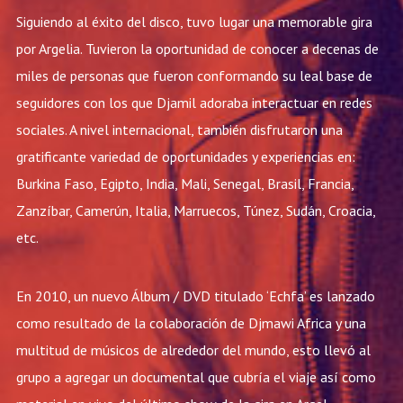
Siguiendo al éxito del disco, tuvo lugar una memorable gira
por Argelia. Tuvieron la oportunidad de conocer a decenas de
miles de personas que fueron conformando su leal base de
seguidores con los que Djamil adoraba interactuar en redes
sociales. A nivel internacional, también disfrutaron una
gratificante variedad de oportunidades y experiencias en:
Burkina Faso, Egipto, India, Mali, Senegal, Brasil, Francia,
Zanzíbar, Camerún, Italia, Marruecos, Túnez, Sudán, Croacia,
etc.
En 2010, un nuevo Álbum / DVD titulado ‘Echfa’ es lanzado
como resultado de la colaboración de Djmawi Africa y una
multitud de músicos de alrededor del mundo, esto llevó al
grupo a agregar un documental que cubría el viaje así como