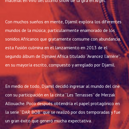
material en vivo del último show de la gira en Argel.
Con muchos sueños en mente, Djamil explora los diferentes
mundos de la música; particularmente enamorado de los
sonidos Africanos que gratamente consume con abundancia.
esta fusión culmina en el lanzamiento en 2013 de el
segundo álbum de Djmawi Africa titulado “Avancez l’arrière”,
en su mayoría escrito, compuesto y arreglado por Djamil.
En medio de todo, Djamil decidió ingresar al mundo del cine
con su participación en la cinta “Les Terrasses” de Merzak
Allouache. Poco después obtendría el papel protagónico en
la serie “DAR BOB” que se realizó por dos temporadas y fue
un gran éxito que generó mucha expectativa.