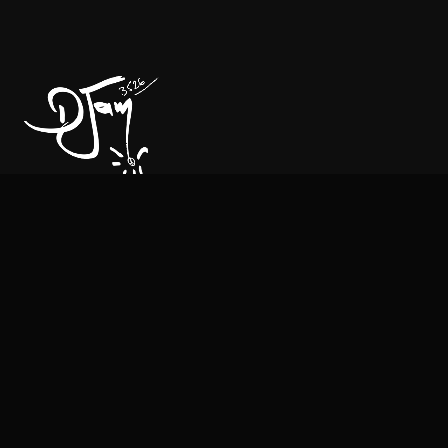
CONTACT
Managment & Booking:
Mehdi lafifi:
+33 6 21 63 63 91
Email:
contact@djam-djam.com
SOCIAL MEDIA